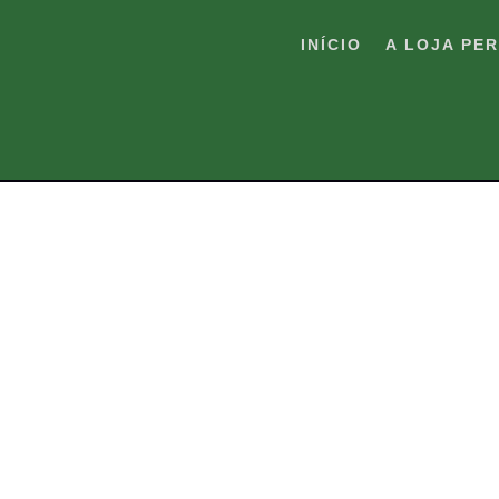
Pular
para
INÍCIO
A LOJA PE
o
conteúdo