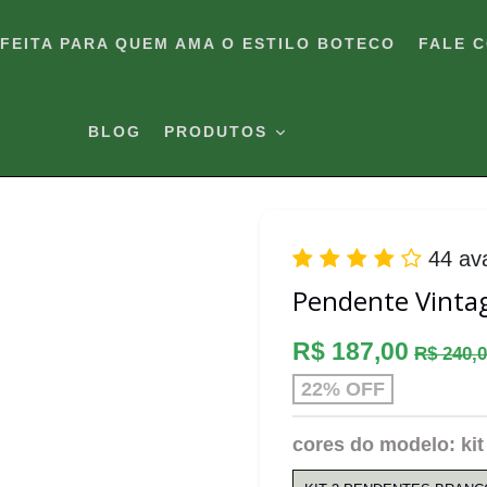
RFEITA PARA QUEM AMA O ESTILO BOTECO
FALE 
BLOG
PRODUTOS
44 av
Pendente Vintag
Preço
R$ 187,00
R$ 240,
normal
22% OFF
cores do modelo:
ki