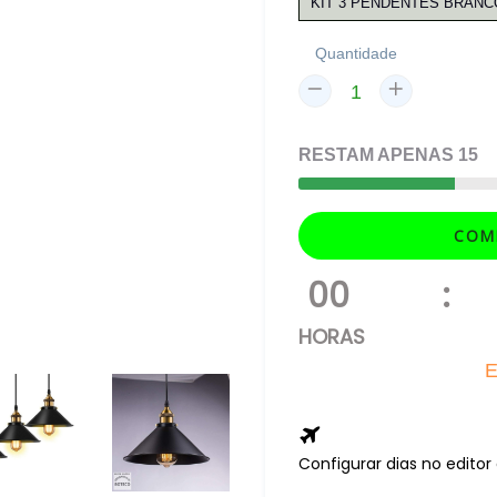
KIT 3 PENDENTES BRANC
Quantidade
RESTAM
APENAS
15
COM
00
:
HORAS
E
Configurar dias no edito