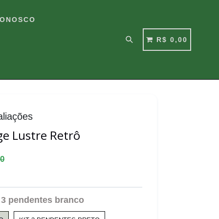
CONOSCO
Pesquisar
CARRINHO
CARRINHO
R$ 0,00
aliações
e Lustre Retrô
00
t 3 pendentes branco