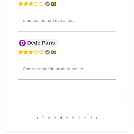
É bonito, eu não uso ainda.
D
Dede Paris
Como prometido produto bonito
‹
1
2
3
4
5
6
7
8
9
›