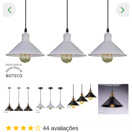
SLIDE
PRÓ
ANTERIOR
SLID
44 avaliações