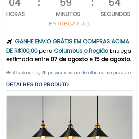
04
:
59
:
52
HORAS
MINUTOS
SEGUNDOS
ENTREGA FULL
GANHE ENVIO GRÁTIS EM COMPRAS ACIMA
DE R$100,00
para
Columbus e Região
Entrega
estimada entre
07 de agosto
e
15 de agosto
.
Atualmente,
2
5
pessoas estão de olho nesse produto
DETALHES DO PRODUTO