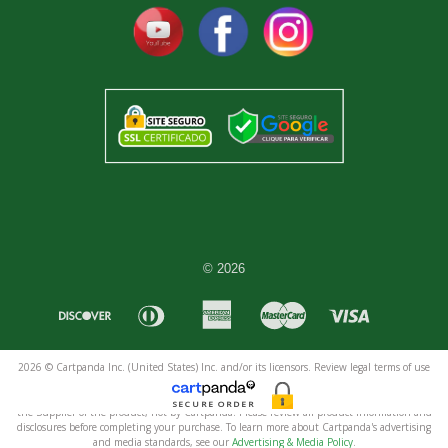
© 2026
2026 © Cartpanda Inc. (United States) Inc. and/or its licensors. Review legal terms of use
here
and privacy policy
here
. Contact us
here
.
Advertising, product claims, and promotional materials related to this order are created by
SECURE ORDER
the Supplier of the product, not by Cartpanda. Please review all product information and
disclosures before completing your purchase. To learn more about Cartpanda's advertising
and media standards, see our
Advertising & Media Policy
.