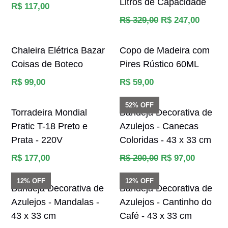
Litros de Capacidade
Preço
R$ 117,00
normal
Preço
R$ 329,00
R$ 247,00
normal
Chaleira Elétrica Bazar
Copo de Madeira com
Coisas de Boteco
Pires Rústico 60ML
Preço
Preço
R$ 99,00
R$ 59,00
normal
normal
52% OFF
Torradeira Mondial
Bandeja Decorativa de
Pratic T-18 Preto e
Azulejos - Canecas
Prata - 220V
Coloridas - 43 x 33 cm
Preço
Preço
R$ 177,00
R$ 200,00
R$ 97,00
normal
normal
12% OFF
12% OFF
Bandeja Decorativa de
Bandeja Decorativa de
Azulejos - Mandalas -
Azulejos - Cantinho do
43 x 33 cm
Café - 43 x 33 cm