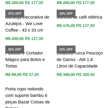
Preço
Preço
R$ 200,00
R$ 177,00
R$ 200,00
R$ 177,00
normal
normal
37% OFF
19% OFF
Bandeja Decorativa de
Caneca de café elétrica
Azulejos - We Love
Preço
R$ 170,00
R$ 137,00
Coffee - 43 x 33 cm
normal
Preço
R$ 200,00
R$ 127,00
normal
42% OFF
23% OFF
Fatiador e Cortador
Chaleira Turca Pescoço
Mágico para Bolos e
de Ganso - Até 1,8
Tortas
Litros de Capacidade
Preço
Preço
R$ 99,00
R$ 57,00
R$ 349,00
R$ 269,00
normal
normal
Porta copo redondo
com suporte bambu 6
peças Bazar Coisas de