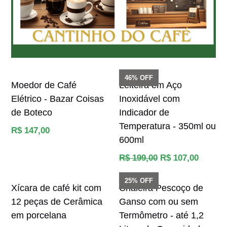
46% OFF
Moedor de Café
Leiteira em Aço
Elétrico - Bazar Coisas
Inoxidável com
de Boteco
Indicador de
Temperatura - 350ml ou
Preço
R$ 147,00
600ml
normal
Preço
R$ 199,00
R$ 107,00
normal
25% OFF
Xícara de café kit com
Chaleira Pescoço de
12 peças de Cerâmica
Ganso com ou sem
em porcelana
Termômetro - até 1,2