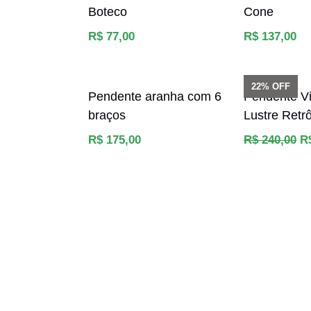
Boteco
Cone
Preço
Preço
R$ 77,00
R$ 137,00
normal
normal
22% OFF
Pendente aranha com 6
Pendente V
braços
Lustre Retr
Preço
Preço
R$ 175,00
R$ 240,00
R
normal
normal