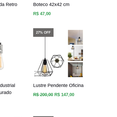
da Retro
Boteco 42x42 cm
Preço
R$ 47,00
normal
27% OFF
dustrial
Lustre Pendente Oficina
urado
Preço
R$ 200,00
R$ 147,00
normal