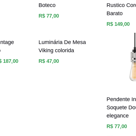
Boteco
Rustico Cor
Barato
Preço
R$ 77,00
normal
Preço
R$ 149,00
normal
intage
Luminária De Mesa
ô
Viking colorida
Preço
$ 187,00
R$ 47,00
normal
Pendente In
Soquete Do
elegance
Preço
R$ 77,00
normal