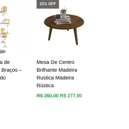
21% OFF
a de
Mesa De Centro
 Braços –
Brilhante Madeira
ado
Rustica Madeira
Rústica
Preço
R$ 350,00
R$ 277,00
normal