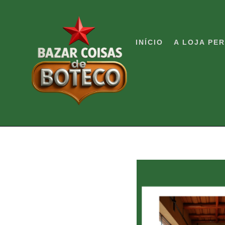
Pular
para
o
INÍCIO
A LOJA PE
conteúdo