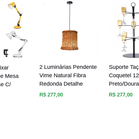
2 Luminárias Pendente
Suporte Taç
ixar
Vime Natural Fibra
Coquetel 12
De Mesa
Redonda Detalhe
Preto/Dour
e C/
Preço
Preço
R$ 277,00
R$ 277,00
normal
normal