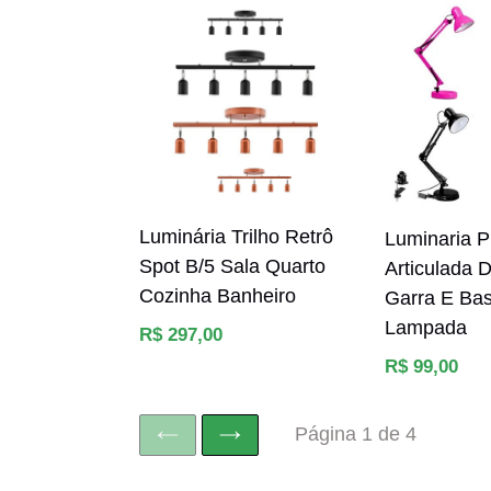
Luminária Trilho Retrô
Luminaria P
Spot B/5 Sala Quarto
Articulada 
Cozinha Banheiro
Garra E Bas
Lampada
Preço
R$ 297,00
normal
Preço
R$ 99,00
normal
Página 1 de 4
ANTERIOR
SEGUINTE