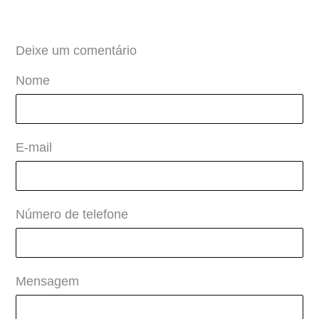
Deixe um comentário
Nome
E-mail
Número de telefone
Mensagem