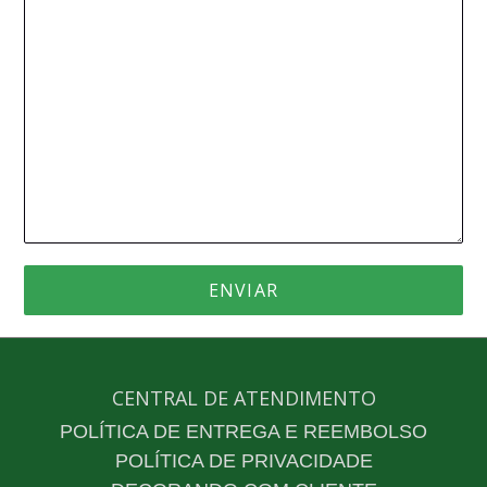
CENTRAL DE ATENDIMENTO
POLÍTICA DE ENTREGA E REEMBOLSO
POLÍTICA DE PRIVACIDADE