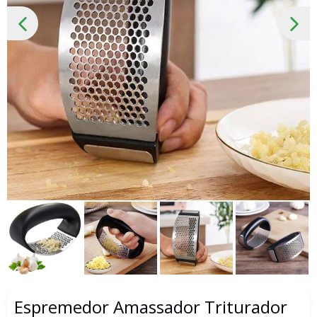
SLIDE
PRÓ
ANTERIOR
SLID
Espremedor Amassador Triturador