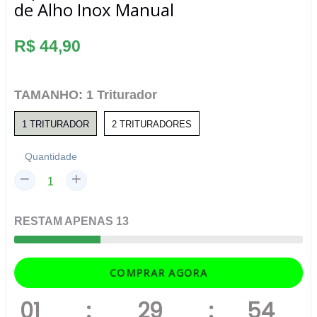
de Alho Inox Manual
Preço
R$ 44,90
normal
TAMANHO:
1 Triturador
1 TRITURADOR
2 TRITURADORES
Quantidade
RESTAM
APENAS
13
COMPRAR AGORA
01
:
29
:
54