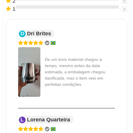
2
0
1
0
D
Dri Brites
De um bom material chegou a
tempo, mesmo antes da data
estimada, a embalagem chegou
danificada, mas o item veio em
perfeitas condições
L
Lorena Quarteira