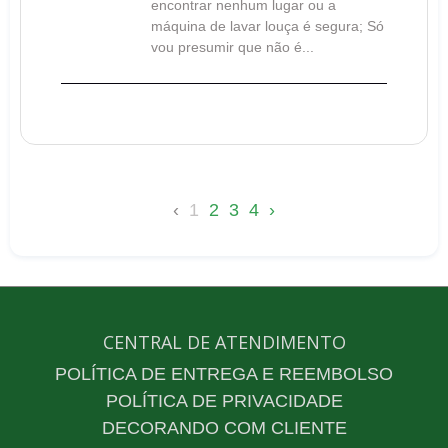
encontrar nenhum lugar ou a
máquina de lavar louça é segura; Só
vou presumir que não é...
‹
1
2
3
4
›
CENTRAL DE ATENDIMENTO
POLÍTICA DE ENTREGA E REEMBOLSO
POLÍTICA DE PRIVACIDADE
DECORANDO COM CLIENTE