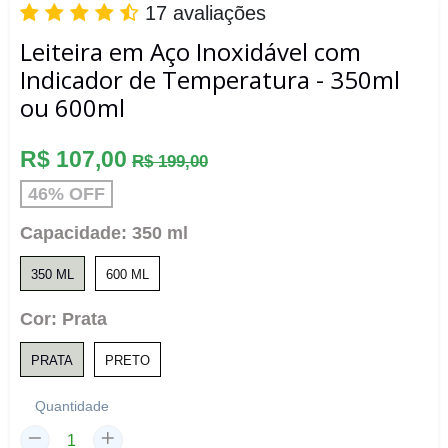
17 avaliações
Leiteira em Aço Inoxidável com
Indicador de Temperatura - 350ml
ou 600ml
Preço
R$ 107,00
R$ 199,00
normal
46% OFF
Capacidade:
350 ml
350 ML
600 ML
Cor:
Prata
PRATA
PRETO
Quantidade