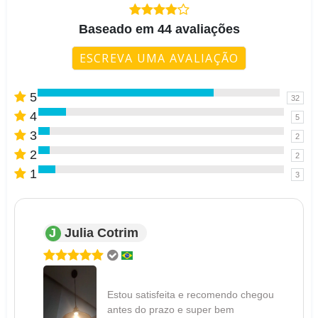
Baseado em 44 avaliações
ESCREVA UMA AVALIAÇÃO
5
32
4
5
3
2
2
2
1
3
J
Julia Cotrim
Estou satisfeita e recomendo chegou
antes do prazo e super bem