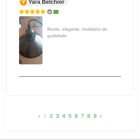
Y
Yara Belchior
Bonito, elegante, mobiliário de
qualidade
‹
1
2
3
4
5
6
7
8
9
›