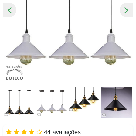
SLIDE
PRÓ
ANTERIOR
SLID
44 avaliações