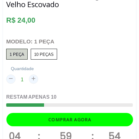
Velho Escovado
Preço
R$ 24,00
normal
MODELO:
1 PEÇA
1 PEÇA
10 PEÇAS
Quantidade
RESTAM
APENAS
10
COMPRAR AGORA
04
:
59
:
54