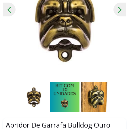
SLIDE
PRÓ
ANTERIOR
SLID
Abridor De Garrafa Bulldog Ouro