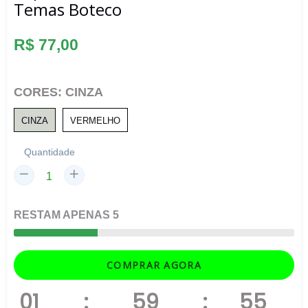
Temas Boteco
Preço
R$ 77,00
normal
CORES:
CINZA
CINZA
VERMELHO
Quantidade
RESTAM
APENAS
5
COMPRAR AGORA
01
:
59
:
54