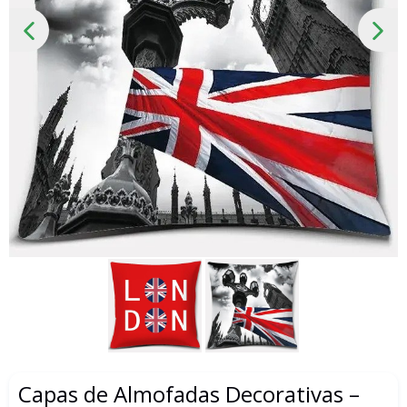
SLIDE
PRÓ
ANTERIOR
SLID
Capas de Almofadas Decorativas –