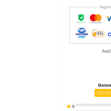
Aval
Basea
ESCRE
5