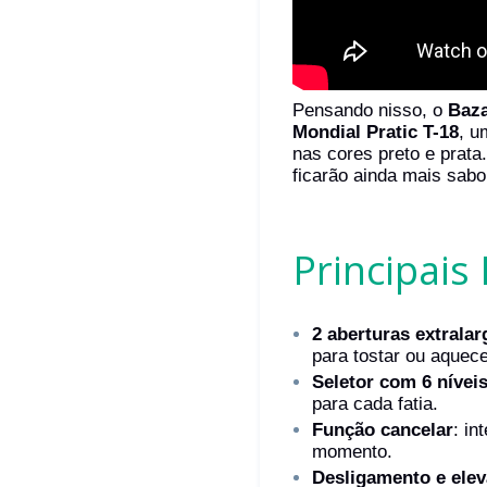
Pensando nisso, o
Baza
Mondial Pratic T-18
, u
nas cores preto e prat
ficarão ainda mais sab
Principais 
2 aberturas extralar
para tostar ou aquece
Seletor com 6 nívei
para cada fatia.
Função cancelar
: in
momento.
Desligamento e ele