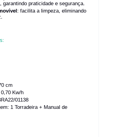
, garantindo praticidade e segurança.
movível
: facilita a limpeza, eliminando
.
s:
 70 cm
 0,70 Kw/h
 BRA22/01138
em: 1 Torradeira + Manual de