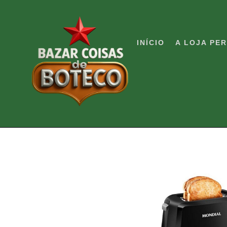
Pular
para
o
INÍCIO
A LOJA PE
conteúdo