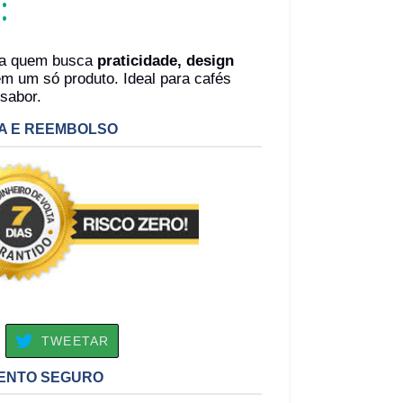
:
ara quem busca
praticidade, design
m um só produto. Ideal para cafés
sabor.
A E REEMBOLSO
OMPARTILHAR
TWEETAR
TWEETAR
O
ACEBOOK
ENTO SEGURO