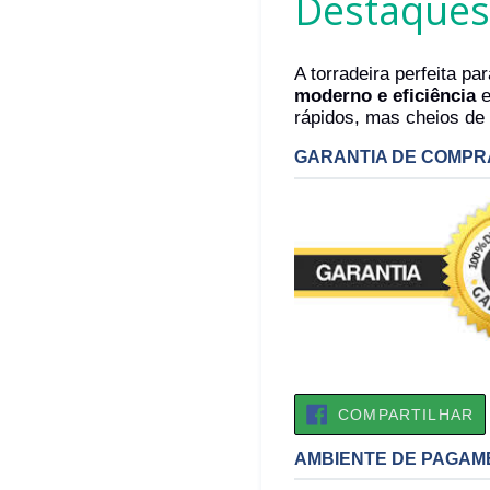
Destaques
A torradeira perfeita p
moderno e eficiência
e
rápidos, mas cheios de 
GARANTIA DE COMPR
C
COMPARTILHAR
N
F
AMBIENTE DE PAGAM