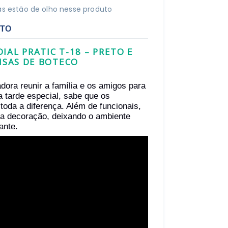
s estão de olho nesse produto
UTO
AL PRATIC T-18 – PRETO E
ISAS DE BOTECO
dora reunir a família e os amigos para
 tarde especial, sabe que os
 toda a diferença. Além de funcionais,
 decoração, deixando o ambiente
ante.