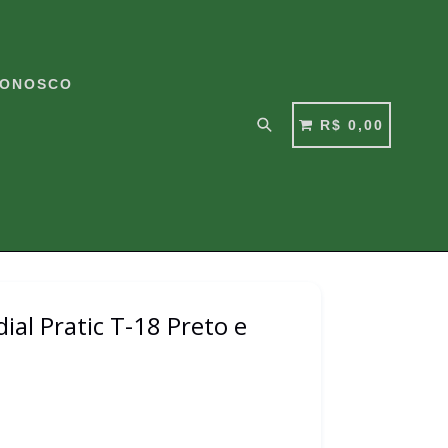
CONOSCO
Pesquisar
CARRINHO
CARRINHO
R$ 0,00
ial Pratic T-18 Preto e