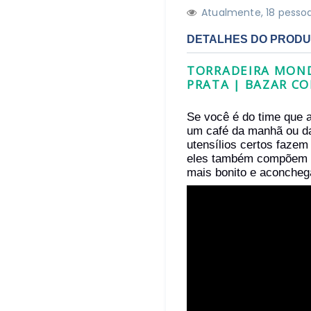
Atualmente,
1
8
pessoa
DETALHES DO PROD
TORRADEIRA MONDI
PRATA | BAZAR CO
Se você é do time que a
um café da manhã ou da
utensílios certos fazem
eles também compõem a
mais bonito e aconcheg